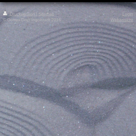
Druckversion
|
Sitemap
Login
© Donau Dojo Ingolstadt 2016
Webansicht